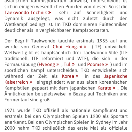
asiatischen Kampfsportarten aufweist, unterscheidet es
sich in einigen wesentlichen Punkten von diesen. So ist die
Taekwondo-Technik
sehr auf Schnelligkeit und
Dynamik ausgelegt, was nicht zuletzt durch den
Wettkampf bedingt ist. Im TKD dominieren Fußtechniken
deutlicher als in vergleichbaren Kampfsportarten.
Der Begriff Taekwondo tauchte erstmals 1955 auf und
wurde von General
Choi Hong-hi
(ITF) entwickelt.
Weltweit gibt es hauptsächlich drei Taekwondo-Stile (ITF
traditionell, ITF reformiert und WTF), die sich in der
Formausübung (
Hyeong
,
Tul
und
Poomse
) und im
sportlichen Kampf unterscheiden. TKD entwickelte sich
während der Zeit, als
Korea
in das
Japanische
Kaiserreich
eingegliedert war aus alten koreanischen
Kampfstilen gepaart mit dem japanischen
Karate
. Die
Ähnlichkeiten beispielsweise in Bezug auf Techniken und
Formenlauf sind groß.
1971 wurde TKD offiziell als nationale Kampfkunst und
erstmals bei den Olympischen Spielen 1980 als Sportart
anerkannt. Bei den Olympischen Spielen in Sydney im Jahr
2000 nahm TKD schließlich das erste Mal als offizielle